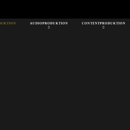
DUKTION
AUDIOPRODUKTION
CONTENTPRODUKTION
You are here:
Home
Filmproduktion
Imagefilme (Corporate Film)