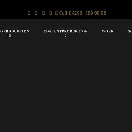
Call: 04298 -189 88 95
IOPRODUKTION
CONTENTPRODUKTION
WORK
S
You are here:
Home
Filmproduktion
Internationale Filmproduktion / Production fixer